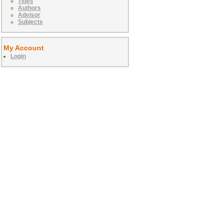
Titles
Authors
Advisor
Subjects
My Account
Login