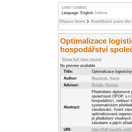
Login
|
cookies
Language: English
čeština
DSpace Home
Kvalifikační práce dle 
Optimalizace logis
hospodářství společ
Show full item record
No preview available
Title:
Optimalizace logistick
Author:
Mazánek, Karel
Advisor:
Bobák, Roman
Předmětem diplomové pr
společnosti OPOP, s.r.
hospodářství, vedoucí k
systematickém přehledu
Abstract:
zásobování, řízení záso
optimalizovaná organiz
je předložení vhodných
zásobami a jejich skla
URI:
http://hdl.handle.net/