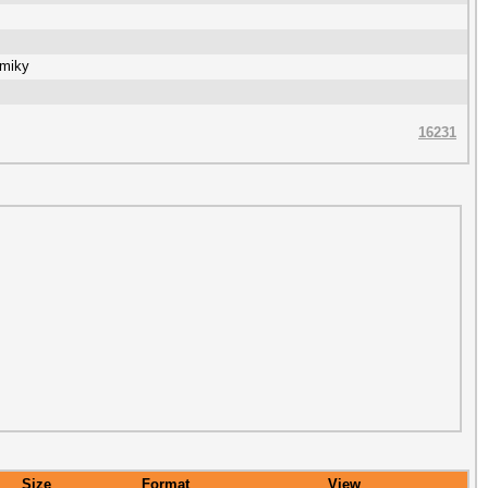
omiky
16231
Size
Format
View