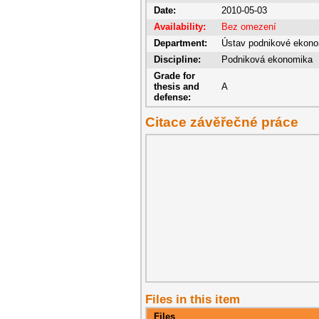
Date:
2010-05-03
Availability:
Bez omezení
Department:
Ústav podnikové ekon
Discipline:
Podniková ekonomika
Grade for
thesis and
A
defense:
Citace závěřečné práce
Files in this item
Files