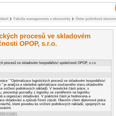
fakult
Fakulta managementu a ekonomiky
Ústav podnikové ekonom
tických procesů ve skladovém
nosti OPOP, s.r.o.
ých procesů ve skladovém hospodářství společnosti OPOP, s.r.o.
áce ' "Optimalizace logistických procesů ve skladovém hospodářství
o." je analýza a následná optimalizace současného stavu skladového
e snížení podnikových nákladů. V teoretické části práce, v
, prezentuji poznatky z logistiky se zaměřením na logistiku
b a organizaci skladování. V praktické části je hodnocena a
ace skladování a způsob řízení zásob. Hlavním cílem diplomové práce
 návrhů, které povedou ke snížení podnikových nákladů, spojených se
dováním.
10563/12681