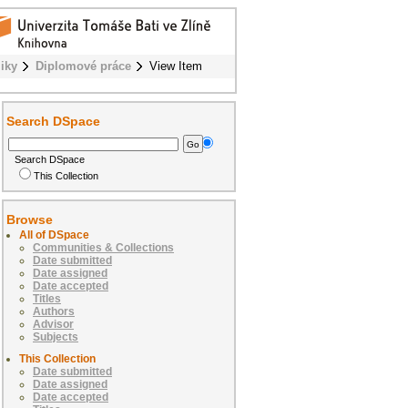
iky
Diplomové práce
View Item
Search DSpace
Search DSpace
This Collection
Browse
All of DSpace
Communities & Collections
Date submitted
Date assigned
Date accepted
Titles
Authors
Advisor
Subjects
This Collection
Date submitted
Date assigned
Date accepted