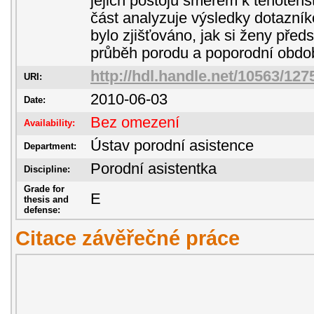
jejich postojů směrem k těhotens
část analyzuje výsledky dotazník
bylo zjišťováno, jak si ženy předs
průběh porodu a poporodní obdob
http://hdl.handle.net/10563/127
URI:
2010-06-03
Date:
Bez omezení
Availability:
Ústav porodní asistence
Department:
Porodní asistentka
Discipline:
Grade for
E
thesis and
defense:
Citace závěřečné práce