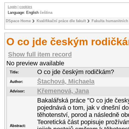
Login
|
cookies
Language: English
čeština
DSpace Home
Kvalifikační práce dle fakult
Fakulta humanitních 
O co jde českým rodičk
Show full item record
No preview available
O co jde českým rodičkám?
Title:
Štachová, Michaela
Author:
Křemenová, Jana
Advisor:
Bakalářská práce "O co jde čes
pojednává o tom, jak v dnešní d
těhotenství, porod a následně obd
Teoretická část popisuje prožívá
Abstract: