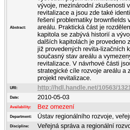
vývoje, mezinárodní zkušenosti v 
revitalizace a jsou zde také ident
řešení problematiky brownfields 
areálu. Praktická část je rozdělen
Abstract:
kapitola se zabývá historií a výv
dalších kapitolách je provedeno
již provedených revita-lizačních 
současný stav areálu a vymezeny
revitalizace. V návrhové části j
strategické cíle rozvoje areálu 
projekt revitalizace.
http://hdl.handle.net/10563/132
URI:
2010-05-03
Date:
Bez omezení
Availability:
Ústav regionálního rozvoje, veře
Department:
Veřejná správa a regionální rozvo
Discipline: