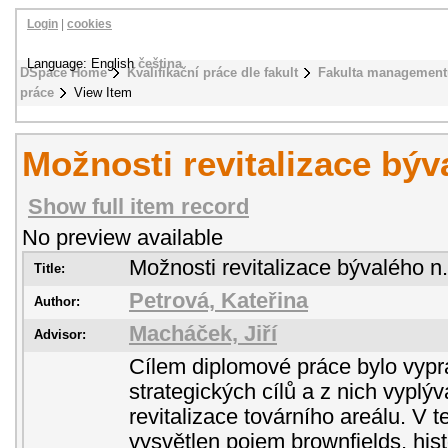
Login
|
cookies
Language: English
čeština
DSpace Home
Kvalifikační práce dle fakult
Fakulta management
práce
View Item
Možnosti revitalizace býva
Show full item record
No preview available
Možnosti revitalizace bývalého n.
Title:
Petrová, Kateřina
Author:
Macháček, Jiří
Advisor:
Cílem diplomové práce bylo vypr
strategických cílů a z nich vyplýv
revitalizace továrního areálu. V te
vysvětlen pojem brownfields, histo