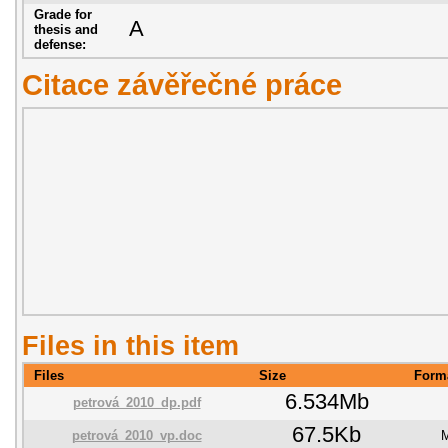
Grade for
A
thesis and
defense:
Citace závěřečné práce
Files in this item
Files
Size
Form
6.534Mb
petrová_2010_dp.pdf
67.5Kb
petrová_2010_vp.doc
M