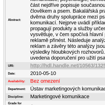
část nejdříve popisuje současno
člověkem a psem. Bakalářská pr
dvěma druhy spolupráce mezi p
Abstract:
komunikací. Nejprve uvádí příkla
propagují produkty a služby urč
vysvětluje, v čem spočívá hlavní
reklamě přinést. Následuje analý
reklam a závěry této analýzy jso
výsledky hloubkových rozhovorů.
uvedena doporučení pro užití psa
http://hdl.handle.net/10563/132
URI:
2010-05-10
Date:
Bez omezení
Availability:
Ústav marketingových komunika
Department:
Marketingové komunikace
Discipline:
Grade for