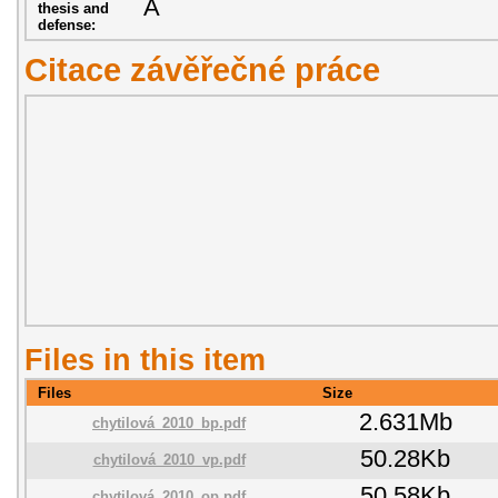
A
thesis and
defense:
Citace závěřečné práce
Files in this item
Files
Size
2.631Mb
chytilová_2010_bp.pdf
50.28Kb
chytilová_2010_vp.pdf
50.58Kb
chytilová_2010_op.pdf