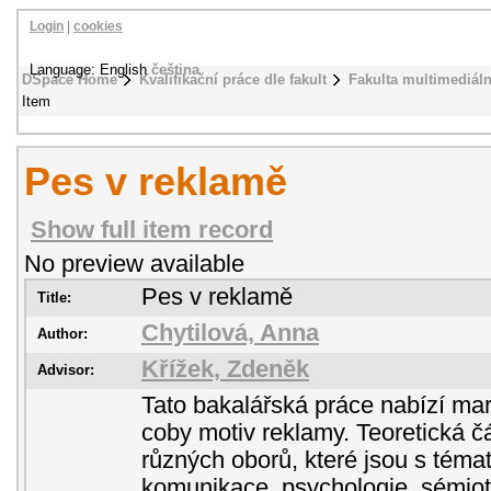
Login
|
cookies
Language: English
čeština
DSpace Home
Kvalifikační práce dle fakult
Fakulta multimediál
Item
Pes v reklamě
Show full item record
No preview available
Pes v reklamě
Title:
Chytilová, Anna
Author:
Křížek, Zdeněk
Advisor:
Tato bakalářská práce nabízí ma
coby motiv reklamy. Teoretická č
různých oborů, které jsou s téma
komunikace, psychologie, sémioti