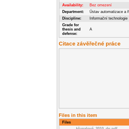
Availability:
Bez omezení
Department:
Ústav automatizace a ří
Discipline:
Informační technologie
Grade for
thesis and
A
defense:
Citace závěřečné práce
Files in this item
Files
křupalová_2010_dp.pdf