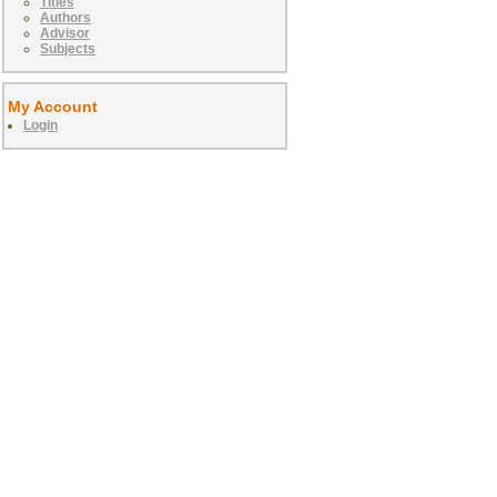
Titles
Authors
Advisor
Subjects
My Account
Login