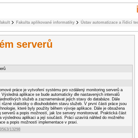
fakult
Fakulta aplikované informatiky
Ústav automatizace a řídicí te
ém serverů
erů
lomové práce je vytvoření systému pro vzdálený monitoring serverů a
. Výsledná aplikace se bude automaticky dle nastavených intervalů
 jednotlivých služeb a zaznamenávat jejich stavy do databáze. Dále
různé statistiky o dlouhodobém stavu služeb. V první části práce jsou
hnologie, které byly použity během vývoje aplikace. Dále je obsažena
 serverů a popis možností, jak lze servery monitorovat. Praktická část
 výslednou aplikaci a její součásti. Práci uzavírá náhled do možného
ace a popis možností implementace v praxi.
10563/13298