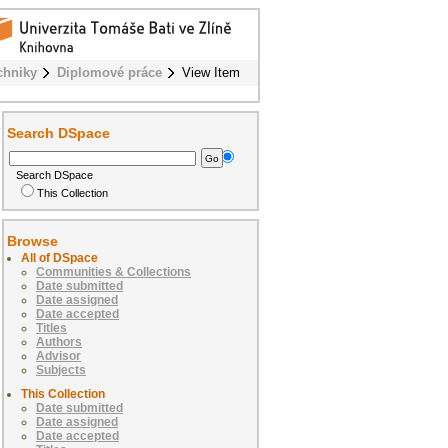
chniky
Diplomové práce
View Item
Search DSpace
Search DSpace
This Collection
Browse
All of DSpace
Communities & Collections
Date submitted
Date assigned
Date accepted
Titles
Authors
Advisor
Subjects
This Collection
Date submitted
Date assigned
Date accepted