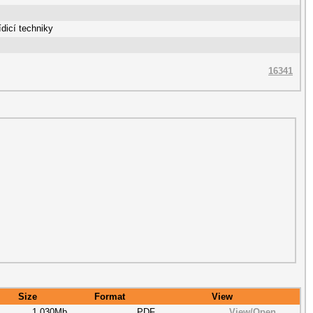
dicí techniky
16341
Size
Format
View
1.030Mb
PDF
View/
Open