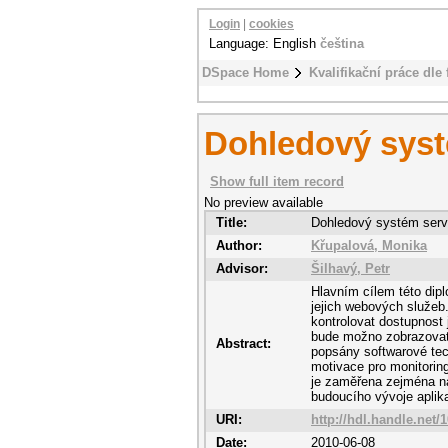
Login
|
cookies
Language: English
čeština
DSpace Home
Kvalifikační práce dle 
Dohledový syst
Show full item record
No preview available
Title:
Dohledový systém serv
Author:
Křupalová, Monika
Advisor:
Šilhavý, Petr
Hlavním cílem této dip
jejich webových služeb
kontrolovat dostupnost
bude možno zobrazovat 
Abstract:
popsány softwarové tec
motivace pro monitoring
je zaměřena zejména na
budoucího vývoje aplik
URI:
http://hdl.handle.net/
Date:
2010-06-08