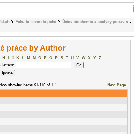
fakult
Fakulta technologická
Ústav biochemie a analýzy potravin
é práce by Author
H
I
J
K
L
M
N
O
P
Q
R
S
T
U
V
W
X
Y
Z
w letters:
Now showing items 91-110 of 111
Next Page