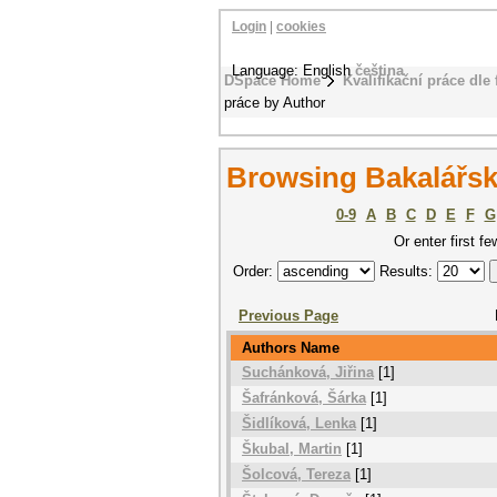
Login
|
cookies
Language: English
čeština
DSpace Home
Kvalifikační práce dle 
práce by Author
Browsing Bakalářsk
0-9
A
B
C
D
E
F
G
Or enter first fe
Order:
Results:
Previous Page
Authors Name
Suchánková, Jiřina
[1]
Šafránková, Šárka
[1]
Šidlíková, Lenka
[1]
Škubal, Martin
[1]
Šolcová, Tereza
[1]