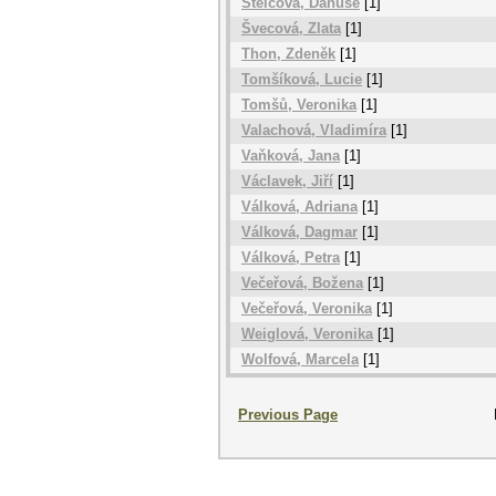
Štelcová, Danuše
[1]
Švecová, Zlata
[1]
Thon, Zdeněk
[1]
Tomšíková, Lucie
[1]
Tomšů, Veronika
[1]
Valachová, Vladimíra
[1]
Vaňková, Jana
[1]
Václavek, Jiří
[1]
Válková, Adriana
[1]
Válková, Dagmar
[1]
Válková, Petra
[1]
Večeřová, Božena
[1]
Večeřová, Veronika
[1]
Weiglová, Veronika
[1]
Wolfová, Marcela
[1]
Previous Page