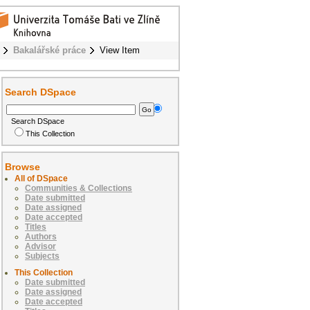
Bakalářské práce
View Item
Search DSpace
Search DSpace
This Collection
Browse
All of DSpace
Communities & Collections
Date submitted
Date assigned
Date accepted
Titles
Authors
Advisor
Subjects
This Collection
Date submitted
Date assigned
Date accepted