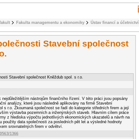
fakult
Fakulta managementu a ekonomiky
Ústav financí a účetnictví
polečnosti Stavební společnost
o.
osti Stavební společnost Kněždub spol. s r.o.
k nejdůležitějším nástrojům finančního řízení. V této práci jsou popsány
nční analýzy, které jsou následně aplikovány na firmě Stavební
 s r.o. Zkoumaná společnost se řadí do kategorie středních firem a její
devším výstavba pozemních a inženýrských staveb. Hlavním cílem práce
firmy z hlediska výpočtu jednotlivých ekonomických ukazatelů a návrh na
u použity data společnosti za posledních pět let a výsledné hodnoty
kem srovnatelných firem v odvětví.
10563/1366