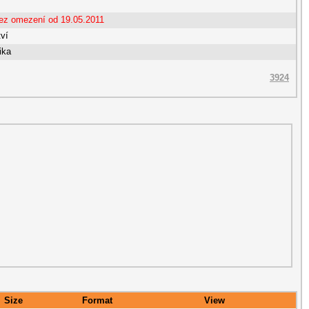
bez omezení od 19.05.2011
tví
ika
3924
Size
Format
View