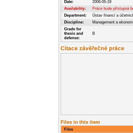
Date:
2006-05-19
Availability:
Práce bude přístupná 
Department:
Ústav financí a účetnic
Discipline:
Management a ekonom
Grade for
thesis and
B
defense:
Citace závěřečné práce
Files in this item
Files