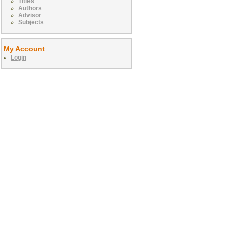
Titles
Authors
Advisor
Subjects
My Account
Login