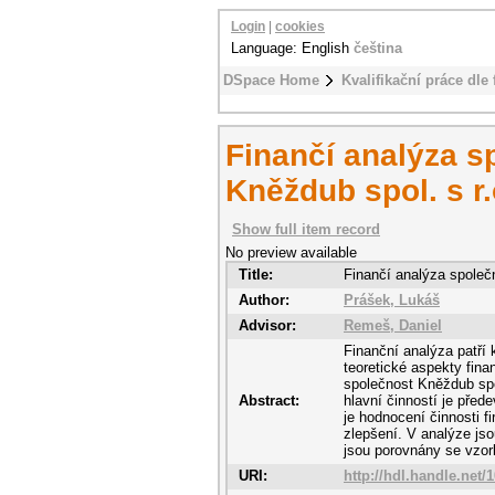
Login
|
cookies
Language: English
čeština
DSpace Home
Kvalifikační práce dle 
Finančí analýza s
Kněždub spol. s r.
Show full item record
No preview available
Title:
Finančí analýza společn
Author:
Prášek, Lukáš
Advisor:
Remeš, Daniel
Finanční analýza patří 
teoretické aspekty fina
společnost Kněždub spol
Abstract:
hlavní činností je pře
je hodnocení činnosti 
zlepšení. V analýze jso
jsou porovnány se vzor
URI:
http://hdl.handle.net/