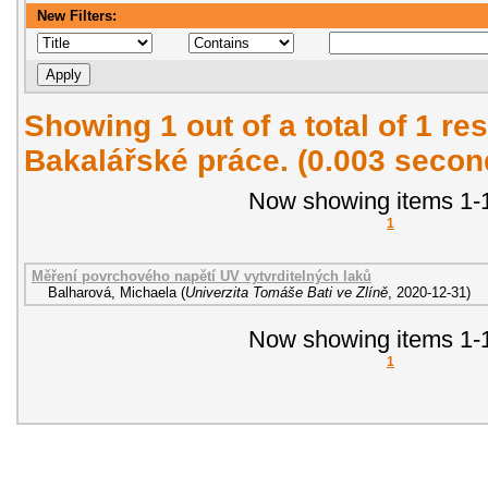
New Filters:
Showing 1 out of a total of 1 res
Bakalářské práce. (0.003 secon
Now showing items 1-1
1
Měření povrchového napětí UV vytvrditelných laků
Balharová, Michaela
(
Univerzita Tomáše Bati ve Zlíně
,
2020-12-31
)
Now showing items 1-1
1