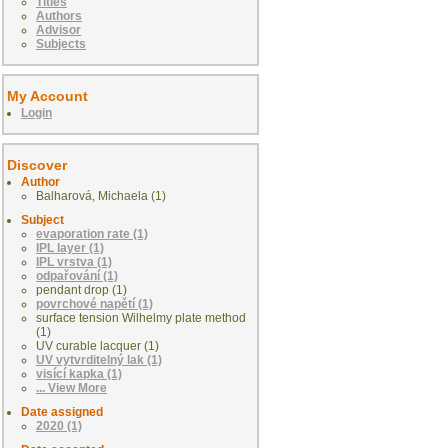
Titles
Authors
Advisor
Subjects
My Account
Login
Discover
Author
Balharová, Michaela (1)
Subject
evaporation rate (1)
IPL layer (1)
IPL vrstva (1)
odpařování (1)
pendant drop (1)
povrchové napětí (1)
surface tension Wilhelmy plate method
(1)
UV curable lacquer (1)
UV vytvrditelný lak (1)
visící kapka (1)
... View More
Date assigned
2020 (1)