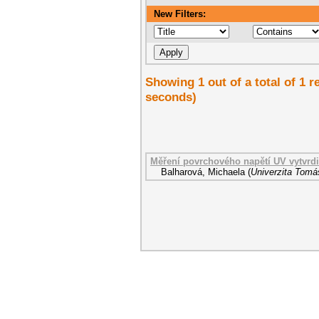
New Filters:
Showing 1 out of a total of 1 r
seconds)
Měření povrchového napětí UV vytvrdi
Balharová, Michaela
(
Univerzita Tomáš