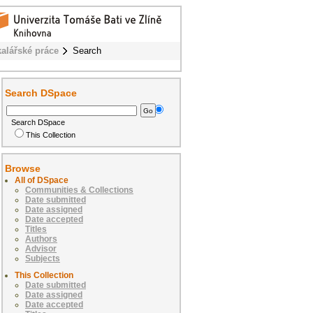
alářské práce
Search
Search DSpace
Search DSpace
This Collection
Browse
All of DSpace
Communities & Collections
Date submitted
Date assigned
Date accepted
Titles
Authors
Advisor
Subjects
This Collection
Date submitted
Date assigned
Date accepted