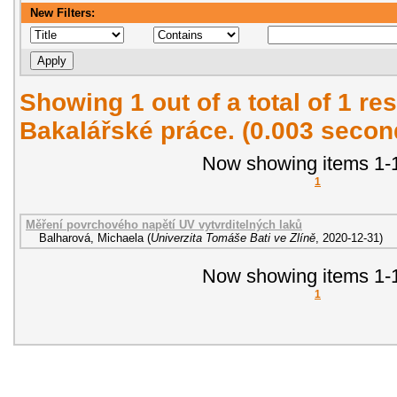
New Filters:
Showing 1 out of a total of 1 res
Bakalářské práce. (0.003 secon
Now showing items 1-1
1
Měření povrchového napětí UV vytvrditelných laků
Balharová, Michaela
(
Univerzita Tomáše Bati ve Zlíně
,
2020-12-31
)
Now showing items 1-1
1