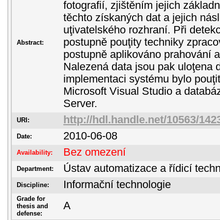
fotografií, zjištěním jejich zákla
těchto získaných dat a jejich ná
uţivatelského rozhraní. Při detekc
postupně pouţity techniky zpraco
Abstract:
postupně aplikováno prahování 
Nalezená data jsou pak uloţena 
implementaci systému bylo pouţit
Microsoft Visual Studio a databá
Server.
http://hdl.handle.net/10563/142
URI:
2010-06-08
Date:
Bez omezení
Availability:
Ústav automatizace a řídicí techn
Department:
Informační technologie
Discipline:
Grade for
A
thesis and
defense: