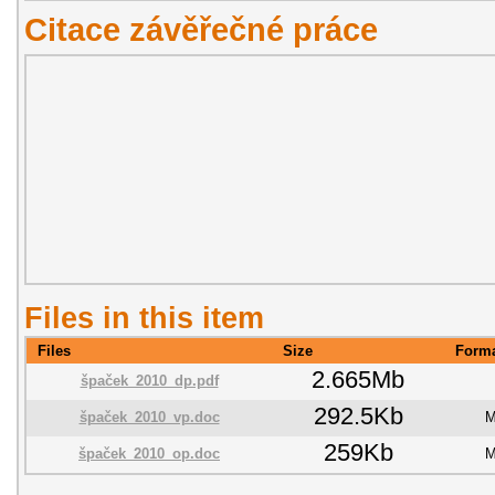
Citace závěřečné práce
Files in this item
Files
Size
Form
2.665Mb
špaček_2010_dp.pdf
292.5Kb
špaček_2010_vp.doc
M
259Kb
špaček_2010_op.doc
M