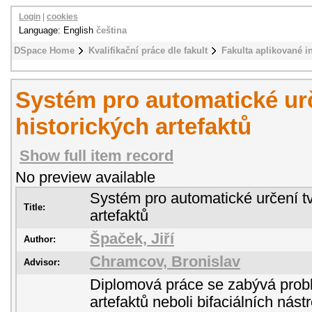
Login
|
cookies
Language: English
čeština
DSpace Home
Kvalifikační práce dle fakult
Fakulta aplikované i
Systém pro automatické urč
historických artefaktů
Show full item record
No preview available
Systém pro automatické určení tv
Title:
artefaktů
Špaček, Jiří
Author:
Chramcov, Bronislav
Advisor:
Diplomová práce se zabývá prob
artefaktů neboli bifaciálních nást