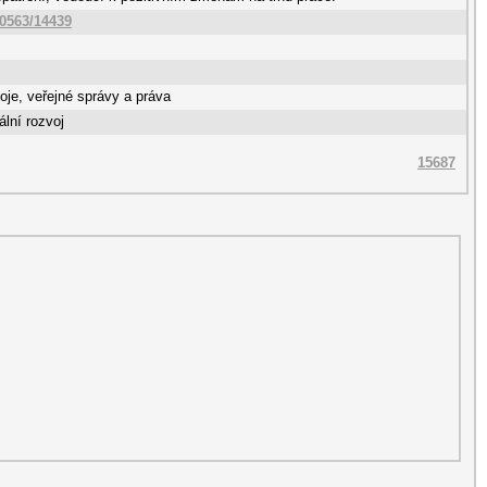
10563/14439
oje, veřejné správy a práva
ální rozvoj
15687