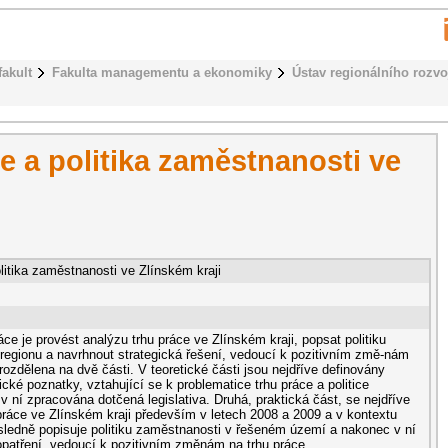
fakult
Fakulta managementu a ekonomiky
Ústav regionálního rozvo
e a politika zaměstnanosti ve
litika zaměstnanosti ve Zlínském kraji
e je provést analýzu trhu práce ve Zlínském kraji, popsat politiku
regionu a navrhnout strategická řešení, vedoucí k pozitivním změ-nám
 rozdělena na dvě části. V teoretické části jsou nejdříve definovány
ické poznatky, vztahující se k problematice trhu práce a politice
v ní zpracována dotčená legislativa. Druhá, praktická část, se nejdříve
práce ve Zlínském kraji především v letech 2008 a 2009 a v kontextu
sledně popisuje politiku zaměstnanosti v řešeném území a nakonec v ní
opatření, vedoucí k pozitivním změnám na trhu práce.