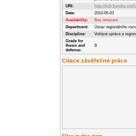
URI:
http://hdl.handle.net/
Date:
2010-05-03
Availability:
Bez omezení
Department:
Ústav regionálního rozv
Discipline:
Veřejná správa a region
Grade for
thesis and
B
defense:
Citace závěřečné práce