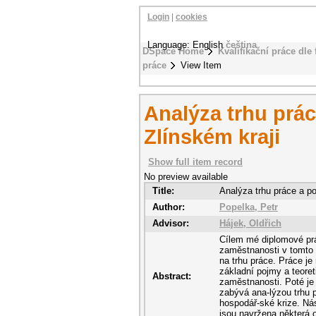
Login
|
cookies
Language: English
čeština
DSpace Home
Kvalifikační práce dle 
práce
View Item
Analýza trhu prác
Zlínském kraji
Show full item record
No preview available
Title:
Analýza trhu práce a po
Author:
Popelka, Petr
Advisor:
Hájek, Oldřich
Cílem mé diplomové prác
zaměstnanosti v tomto 
na trhu práce. Práce je
základní pojmy a teoret
Abstract:
zaměstnanosti. Poté je 
zabývá ana-lýzou trhu 
hospodář-ské krize. Ná
jsou navržena některá 