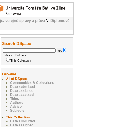
je, veřejné správy a práva
Diplomové
Search DSpace
Search DSpace
This Collection
Browse
All of DSpace
Communities & Collections
Date submitted
Date assigned
Date accepted
Titles
Authors
Advisor
Subjects
This Collection
Date submitted
Date assigned