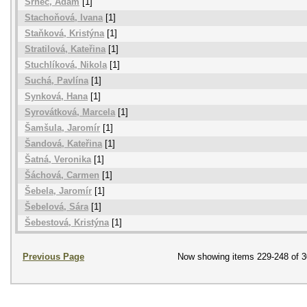
Srnec, Adam
[1]
Stachoňová, Ivana
[1]
Staňková, Kristýna
[1]
Stratilová, Kateřina
[1]
Stuchlíková, Nikola
[1]
Suchá, Pavlína
[1]
Synková, Hana
[1]
Syrovátková, Marcela
[1]
Šamšula, Jaromír
[1]
Šandová, Kateřina
[1]
Šatná, Veronika
[1]
Šáchová, Carmen
[1]
Šebela, Jaromír
[1]
Šebelová, Sára
[1]
Šebestová, Kristýna
[1]
Previous Page
Now showing items 229-248 of 