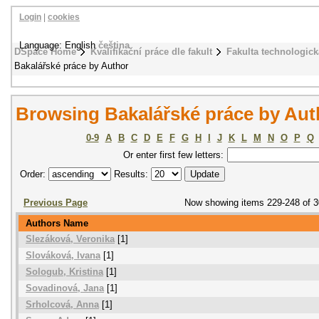
Login
|
cookies
Language: English
čeština
DSpace Home
Kvalifikační práce dle fakult
Fakulta technologick
Bakalářské práce by Author
Browsing Bakalářské práce by Aut
0-9
A
B
C
D
E
F
G
H
I
J
K
L
M
N
O
P
Q
Or enter first few letters:
Order:
Results:
Previous Page
Now showing items 229-248 of 
Authors Name
Slezáková, Veronika
[1]
Slováková, Ivana
[1]
Sologub, Kristina
[1]
Sovadinová, Jana
[1]
Srholcová, Anna
[1]