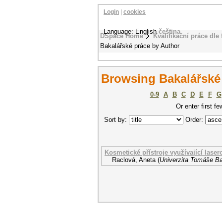
Login
|
cookies
Language: English
čeština
DSpace Home
Kvalifikační práce dle 
Bakalářské práce by Author
Browsing Bakalářské 
0-9
A
B
C
D
E
F
G
Or enter first fe
Sort by:
Order:
Kosmetické přístroje využívající laser
Raclová, Aneta
(
Univerzita Tomáše Bat