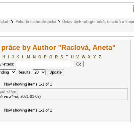
fakult
Fakulta technologická
Ústav technologie tuků, tenzidů a kos
práce by Author "Raclová, Aneta"
H
I
J
K
L
M
N
O
P
Q
R
S
T
U
V
W
X
Y
Z
w letters:
Results:
Now showing items 1-1 of 1
ové záření
i ve Zlíně
,
2021-01-02
)
Now showing items 1-1 of 1