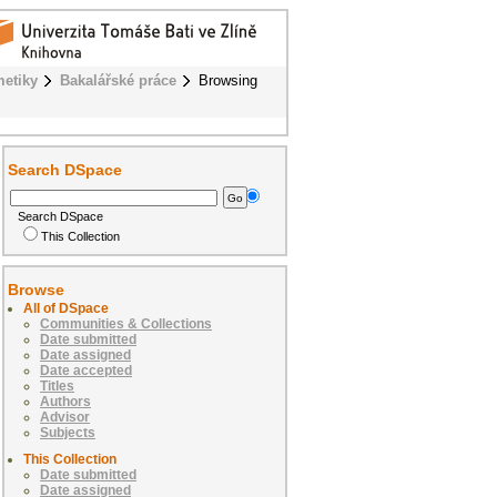
metiky
Bakalářské práce
Browsing
Search DSpace
Search DSpace
This Collection
Browse
All of DSpace
Communities & Collections
Date submitted
Date assigned
Date accepted
Titles
Authors
Advisor
Subjects
This Collection
Date submitted
Date assigned