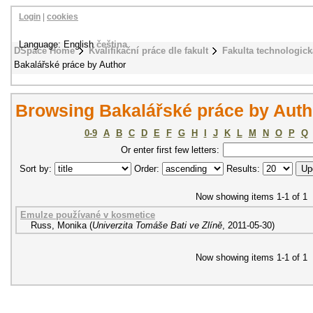
Login
|
cookies
Language: English
čeština
DSpace Home
Kvalifikační práce dle fakult
Fakulta technologick
Bakalářské práce by Author
Browsing Bakalářské práce by Auth
0-9
A
B
C
D
E
F
G
H
I
J
K
L
M
N
O
P
Q
Or enter first few letters:
Sort by:
Order:
Results:
Now showing items 1-1 of 1
Emulze používané v kosmetice
Russ, Monika
(
Univerzita Tomáše Bati ve Zlíně
,
2011-05-30
)
Now showing items 1-1 of 1