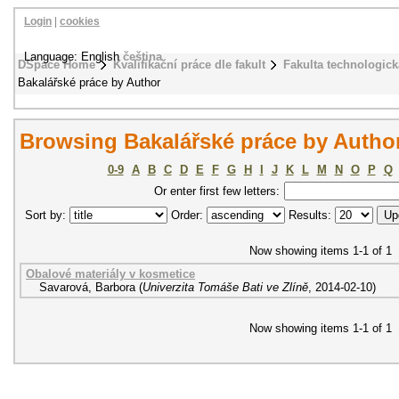
Login
|
cookies
Language: English
čeština
DSpace Home
Kvalifikační práce dle fakult
Fakulta technologick
Bakalářské práce by Author
Browsing Bakalářské práce by Autho
0-9
A
B
C
D
E
F
G
H
I
J
K
L
M
N
O
P
Q
Or enter first few letters:
Sort by:
Order:
Results:
Now showing items 1-1 of 1
Obalové materiály v kosmetice
Savarová, Barbora
(
Univerzita Tomáše Bati ve Zlíně
,
2014-02-10
)
Now showing items 1-1 of 1