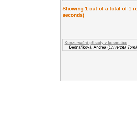
Showing 1 out of a total of 1 r
seconds)
Konzervační přísady v kosmetice
Bednaříková, Andrea
(
Univerzita Tomá