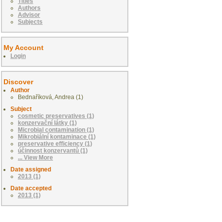
Titles
Authors
Advisor
Subjects
My Account
Login
Discover
Author
Bednaříková, Andrea (1)
Subject
cosmetic preservatives (1)
konzervační látky (1)
Microbial contamination (1)
Mikrobiální kontaminace (1)
preservative efficiency (1)
účinnost konzervantů (1)
... View More
Date assigned
2013 (1)
Date accepted
2013 (1)