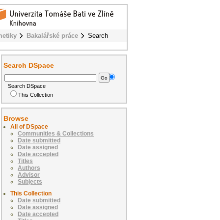
metiky
Bakalářské práce
Search
Search DSpace
Search DSpace
This Collection
Browse
All of DSpace
Communities & Collections
Date submitted
Date assigned
Date accepted
Titles
Authors
Advisor
Subjects
This Collection
Date submitted
Date assigned
Date accepted