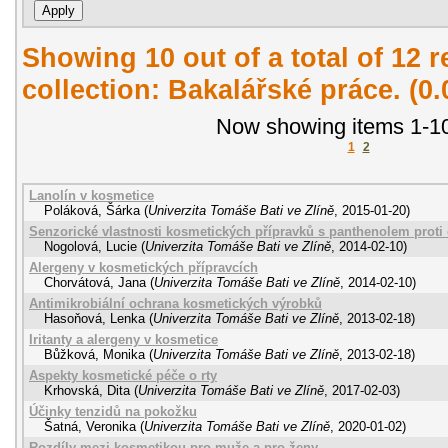
Showing 10 out of a total of 12 r
collection: Bakalářské práce. (0
Now showing items 1-10
1
2
Lanolín v kosmetice
Poláková, Šárka
(
Univerzita Tomáše Bati ve Zlíně
,
2015-01-20
)
Senzorické vlastnosti kosmetických přípravků s panthenolem prot
Nogolová, Lucie
(
Univerzita Tomáše Bati ve Zlíně
,
2014-02-10
)
Alergeny v kosmetických přípravcích
Chorvátová, Jana
(
Univerzita Tomáše Bati ve Zlíně
,
2014-02-10
)
Antimikrobiální ochrana kosmetických výrobků
Hasoňová, Lenka
(
Univerzita Tomáše Bati ve Zlíně
,
2013-02-18
)
Iritanty a alergeny v kosmetice
Bůžková, Monika
(
Univerzita Tomáše Bati ve Zlíně
,
2013-02-18
)
Aspekty kosmetické péče o rty
Krhovská, Dita
(
Univerzita Tomáše Bati ve Zlíně
,
2017-02-03
)
Účinky tenzidů na pokožku
Šatná, Veronika
(
Univerzita Tomáše Bati ve Zlíně
,
2020-01-02
)
Rozdíly mezi kosmetikou pro muže a pro ženy