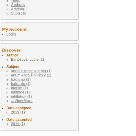
Titles
Authors
Advisor
Subjects
My Account
Login
Discover
Author
Bartošová, Lucie (1)
Subject
antimicrobial agents (1)
antimikrobiální látky (1)
bacteria (1)
bakterie (1)
biofilm (1)
inhibice (1)
inhibition (1)
... View More
Date assigned
2019 (1)
Date accepted
2019 (1)