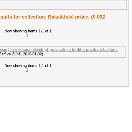
esults for collection: Bakalářské práce. (0.002
Now showing items 1-1 of 1
1
ívaných v kosmetických přípravcích na biofilm pozitivní bakterie
ati ve Zlíně
,
2019-01-02
)
Now showing items 1-1 of 1
1