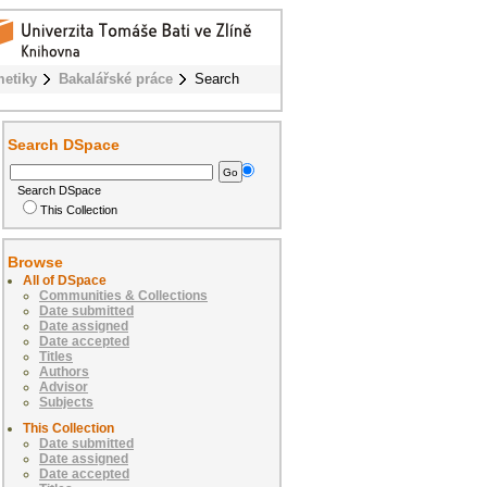
metiky
Bakalářské práce
Search
Search DSpace
Search DSpace
This Collection
Browse
All of DSpace
Communities & Collections
Date submitted
Date assigned
Date accepted
Titles
Authors
Advisor
Subjects
This Collection
Date submitted
Date assigned
Date accepted