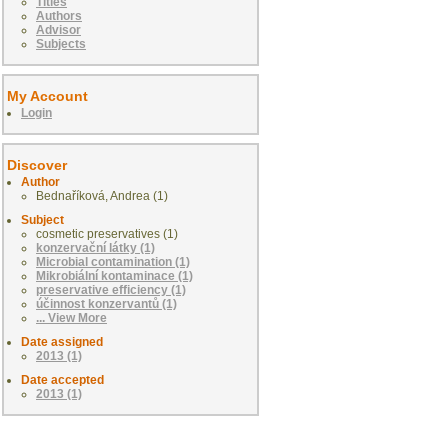
Titles
Authors
Advisor
Subjects
My Account
Login
Discover
Author
Bednaříková, Andrea (1)
Subject
cosmetic preservatives (1)
konzervační látky (1)
Microbial contamination (1)
Mikrobiální kontaminace (1)
preservative efficiency (1)
účinnost konzervantů (1)
... View More
Date assigned
2013 (1)
Date accepted
2013 (1)