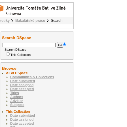
metiky
Bakalářské práce
Search
Search DSpace
Search DSpace
This Collection
Browse
All of DSpace
Communities & Collections
Date submitted
Date assigned
Date accepted
Titles
Authors
Advisor
Subjects
This Collection
Date submitted
Date assigned
Date accepted