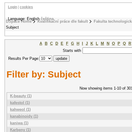
Login
|
cookies
Language: English
čeština
DSpace Home
Kvalifikační práce dle fakult
Fakulta technologick
Subject
A
B
C
D
E
F
G
H
I
J
K
L
M
N
O
P
Q
R
Starts with
Results Per Page:
Filter by: Subject
Now showing items 1-10 of 30
K-beauty (1)
kafestol (1)
kahweol (1)
kanabinoidy (1)
kaniwa (1)
Karbeny (1)