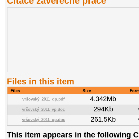
Citace závěřečné práce
Files in this item
Files
Size
Form
4.342Mb
vršovský_2011_dp.pdf
294Kb
vršovský_2011_vp.doc
261.5Kb
vršovský_2011_op.doc
This item appears in the following C