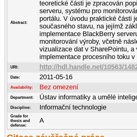
teoretické části je zpracován pop
serveru, systému pro monitorová
portálu. V úvodu praktické části
Abstract:
současného stavu, na jejímž zák
implementace BlackBerry server
monitorování výroby, včetně ná
vizualizace dat v SharePointu, a
implementace procesního toku v 
http://hdl.handle.net/10563/148
URI:
2011-05-16
Date:
Bez omezení
Availability:
Ústav informatiky a umělé inteli
Department:
Informační technologie
Discipline:
Grade for
A
thesis and
defense: