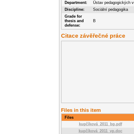
Department:
Ústav pedagogických v
Discipline:
Sociální pedagogika
Grade for
thesis and
B
defense:
Citace závěřečné práce
Files in this item
Files
kupčíková_2011_bp.pdf
kupčíková_2011_vp.doc