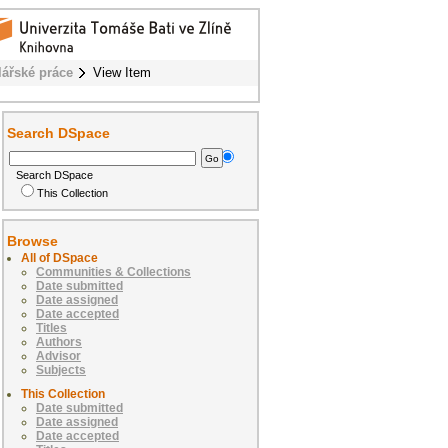
lářské práce
View Item
Search DSpace
Search DSpace
This Collection
Browse
All of DSpace
Communities & Collections
Date submitted
Date assigned
Date accepted
Titles
Authors
Advisor
Subjects
This Collection
Date submitted
Date assigned
Date accepted