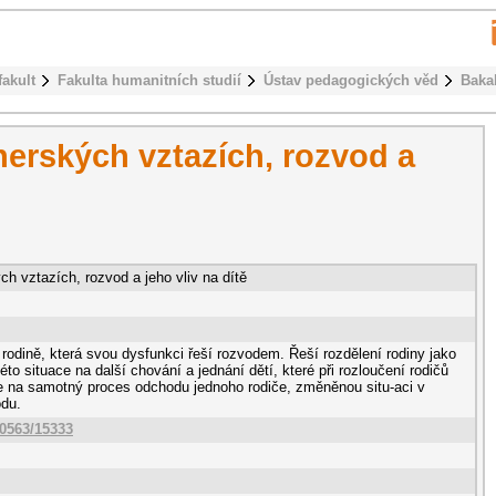
fakult
Fakulta humanitních studií
Ústav pedagogických věd
Baka
nerských vztazích, rozvod a
h vztazích, rozvod a jeho vliv na dítě
rodině, která svou dysfunkci řeší rozvodem. Řeší rozdělení rodiny jako
této situace na další chování a jednání dětí, které při rozloučení rodičů
e na samotný proces odchodu jednoho rodiče, změněnou situ-aci v
odu.
10563/15333