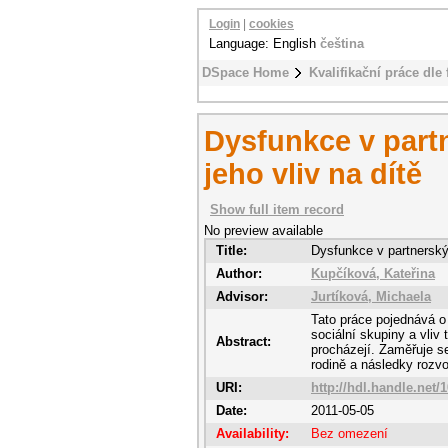
Login
|
cookies
Language: English
čeština
DSpace Home
Kvalifikační práce dle 
Dysfunkce v part
jeho vliv na dítě
Show full item record
No preview available
Title:
Dysfunkce v partnerskýc
Author:
Kupčíková, Kateřina
Advisor:
Jurtíková, Michaela
Tato práce pojednává o 
sociální skupiny a vliv 
Abstract:
procházejí. Zaměřuje s
rodině a následky rozv
URI:
http://hdl.handle.net/
Date:
2011-05-05
Availability:
Bez omezení