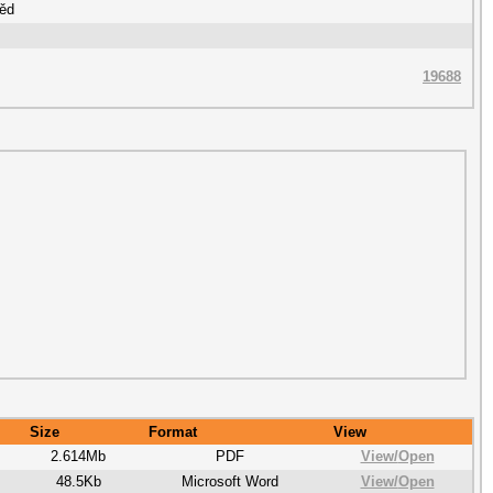
ěd
19688
Size
Format
View
2.614Mb
PDF
View/
Open
48.5Kb
Microsoft Word
View/
Open