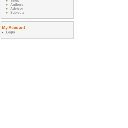
Titles
Authors
Advisor
Subjects
My Account
Login