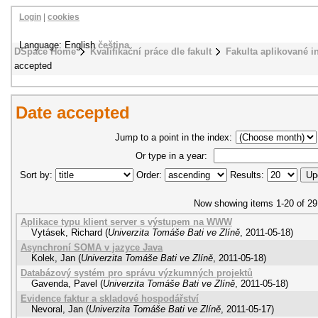
Login
|
cookies
Language: English
čeština
DSpace Home
Kvalifikační práce dle fakult
Fakulta aplikované i
accepted
Date accepted
Jump to a point in the index:
Or type in a year:
Sort by:
Order:
Results:
Now showing items 1-20 of 29
Aplikace typu klient server s výstupem na WWW
Vytásek, Richard
(
Univerzita Tomáše Bati ve Zlíně
,
2011-05-18
)
Asynchroní SOMA v jazyce Java
Kolek, Jan
(
Univerzita Tomáše Bati ve Zlíně
,
2011-05-18
)
Databázový systém pro správu výzkumných projektů
Gavenda, Pavel
(
Univerzita Tomáše Bati ve Zlíně
,
2011-05-18
)
Evidence faktur a skladové hospodářství
Nevoral, Jan
(
Univerzita Tomáše Bati ve Zlíně
,
2011-05-17
)