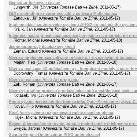
Generátor tiskových sestav
Jungwirth, Jiří
(
Univerzita Tomáše Bati ve Zlíně
,
2011-05-17
)
GUI prostředí pro neuronové sítě v softwaru Mathematica
Zatloukal, Jiří
(
Univerzita Tomáše Bati ve Zlíně
,
2011-05-17
)
Implementace souborového systému JFFS2 do operačního systém
Králík, Jan
(
Univerzita Tomáše Bati ve Zlíně
,
2011-05-17
)
Integrace nástrojů realizace bezpečných plateb na internetu do pros
Richter, Michal
(
Univerzita Tomáše Bati ve Zlíně
,
2011-05-18
)
Jednosouborový databázový klient
Zeman, Eduard
(
Univerzita Tomáše Bati ve Zlíně
,
2011-05-17
)
Návrh a implementace software určeného k rozeznávání intonace a 
Majtán, Petr
(
Univerzita Tomáše Bati ve Zlíně
,
2011-05-18
)
Návrh a realizace 3D počítačové hry - komplexní modely a jádro hry
Dobrovolný, Tomáš
(
Univerzita Tomáše Bati ve Zlíně
,
2011-05-17
)
Návrh a realizace Ascii Art programu
Žák, Roman
(
Univerzita Tomáše Bati ve Zlíně
,
2011-05-17
)
Návrh výrobního procesu montáže teleskopů a ostřikovačů světel 
Kotásek, Ivo
(
Univerzita Tomáše Bati ve Zlíně
,
2011-05-18
)
Popis vývoje perzistentního frameworku QuickPersistor v jakyzu C
Kovář, Filip
(
Univerzita Tomáše Bati ve Zlíně
,
2011-05-17
)
Rozšíření systému rozpoznávání ručně psaného písma
Hájek, Michal
(
Univerzita Tomáše Bati ve Zlíně
,
2011-05-17
)
Řešení diferenciálních rovnic pomocí metod umělé inteligence pro
Švejda, Jaromír
(
Univerzita Tomáše Bati ve Zlíně
,
2011-05-17
)
Search Engine Optimization (SEO optimalizace)