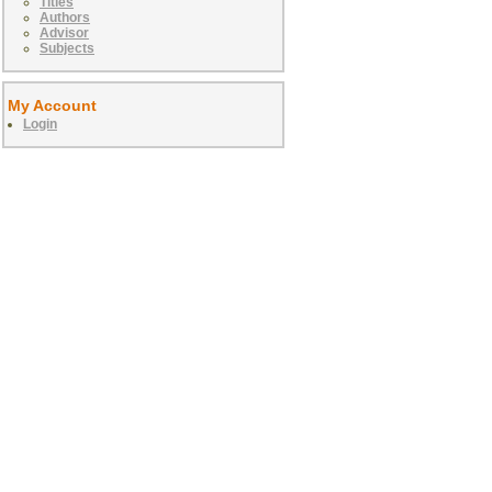
Titles
Authors
Advisor
Subjects
My Account
Login