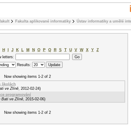
fakult
Fakulta aplikované informatiky
Ústav informatiky a umělé int
H
I
J
K
L
M
N
O
P
Q
R
S
T
U
V
W
X
Y
Z
w letters:
Results:
Now showing items 1-2 of 2
h školách
ti ve Zlíně
,
2012-02-24
)
ýuce programování
 Bati ve Zlíně
,
2015-02-06
)
Now showing items 1-2 of 2