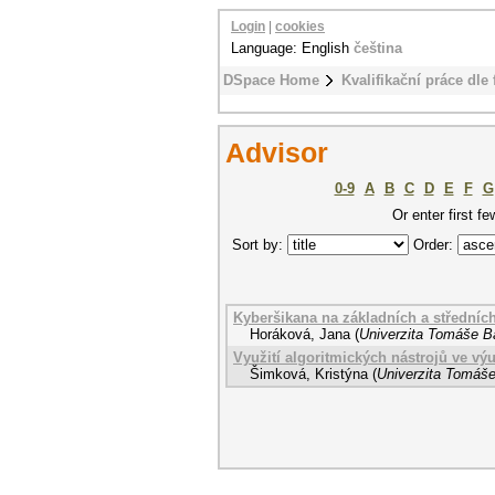
Login
|
cookies
Language: English
čeština
DSpace Home
Kvalifikační práce dle 
Advisor
0-9
A
B
C
D
E
F
G
Or enter first fe
Sort by:
Order:
Kyberšikana na základních a středníc
Horáková, Jana
(
Univerzita Tomáše Ba
Využití algoritmických nástrojů ve v
Šimková, Kristýna
(
Univerzita Tomáše