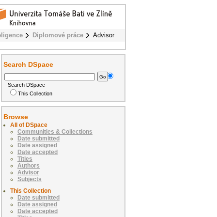
eligence
Diplomové práce
Advisor
Search DSpace
Search DSpace
This Collection
Browse
All of DSpace
Communities & Collections
Date submitted
Date assigned
Date accepted
Titles
Authors
Advisor
Subjects
This Collection
Date submitted
Date assigned
Date accepted