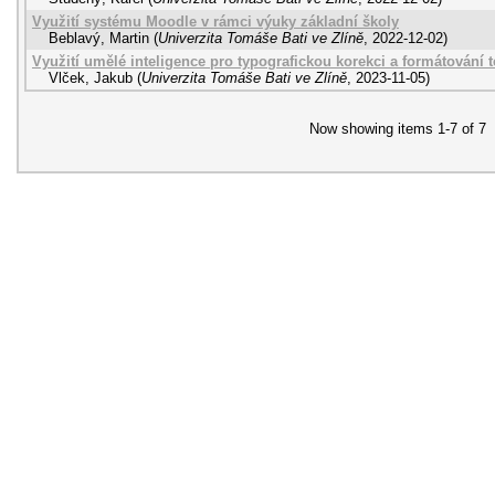
Využití systému Moodle v rámci výuky základní školy
Beblavý, Martin
(
Univerzita Tomáše Bati ve Zlíně
,
2022-12-02
)
Využití umělé inteligence pro typografickou korekci a formátování t
Vlček, Jakub
(
Univerzita Tomáše Bati ve Zlíně
,
2023-11-05
)
Now showing items 1-7 of 7