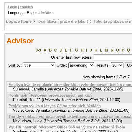
Login
|
cookies
Language: English
čeština
DSpace Home
Kvalifikační práce dle fakult
Fakulta aplikované i
Advisor
0-9
A
B
C
D
E
F
G
H
I
J
K
L
M
N
O
P
Q
Or enter first few letters:
Sort by:
Order:
Results:
Now showing items 1-7 of 7
Analýza kvality edukačních materiálů a vyhodnocování testů s pomo
Šuľanová, Jarmila
(
Univerzita Tomáše Bati ve Zlíně
,
2023-11-05
)
Kontinuální testování provozovaných aplikací
Pospíšil, Tomáš
(
Univerzita Tomáše Bati ve Zlíně
,
2021-12-03
)
Projektová výuka v jazyce C# na středních školách
Vyvlečková, Veronika
(
Univerzita Tomáše Bati ve Zlíně
,
2023-11-05
)
Trendy v oblasti volnočasových aktivit spojené s využíváním sociáln
Nevludová, Lucie
(
Univerzita Tomáše Bati ve Zlíně
,
2021-12-03
)
Využití nástrojů Microsoft Office 365 ve výuce na základní škole
Studený, Karel
(
Univerzita Tomáše Bati ve Zlíně
,
2022-12-02
)