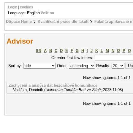
Login
|
cookies
Language: English
čeština
DSpace Home
Kvalifikační práce dle fakult
Fakulta aplikované i
Advisor
0-9
A
B
C
D
E
F
G
H
I
J
K
L
M
N
O
P
Q
Or enter first few letters:
Sort by:
Order:
Results:
Now showing items 1-1 of 1
Zachycení a analýza dat bezdrátové komunikace
Vodička, Dominik
(
Univerzita Tomáše Bati ve Zlíně
,
2023-11-05
)
Now showing items 1-1 of 1