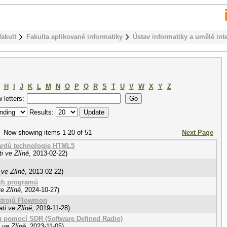
fakult
Fakulta aplikované informatiky
Ústav informatiky a umělé int
H
I
J
K
L
M
N
O
P
Q
R
S
T
U
V
W
X
Y
Z
w letters:
Results:
Now showing items 1-20 of 51
Next Page
ardů technologie HTML5
i ve Zlíně
,
2013-02-22
)
 ve Zlíně
,
2013-02-22
)
ých programů
e Zlíně
,
2024-10-27
)
strojů Flowmon
ti ve Zlíně
,
2019-11-28
)
u pomocí SDR (Software Defined Radio)
 ve Zlíně
,
2023-11-05
)