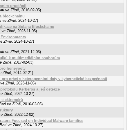
mním prostředí
ti ve Zlíně
,
2016-02-05
)
na blockchainu
i ve Zlíně
,
2024-10-27
)
likace na Solana Blockchainu
 ve Zlíně
,
2023-11-05
)
ud Environments
e Zlíně
,
2024-10-27
)
ti ve Zlíně
,
2021-12-03
)
itulků k multimediálním souborům
e Zlíně
,
2017-02-03
)
 pro honeypoty
e Zlíně
,
2014-02-21
)
 pro práci s heterogenními daty v kybernetické bezpečnosti
ve Zlíně
,
2023-11-05
)
protokolu Kerberos a její detekce
e Zlíně
,
2024-10-27
)
t elektroměrů
ati ve Zlíně
,
2016-02-05
)
ruktury
e Zlíně
,
2022-12-02
)
rators Focused on Individual Malware families
Bati ve Zlíně
,
2024-10-27
)