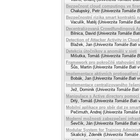
Bezpečnost cloud computingu ve fire
Chalupský, Petr
(
Univerzita Tomáše Ba
Bezpečnostní rizika smart kontraktů 
Vaculík, Matěj
(
Univerzita Tomáše Bat
Decentralizovaná Crowdfundingová Ap
Bilnica, David
(
Univerzita Tomáše Bati
Detection of Attacker Activity in Clo
Blažek, Jan
(
Univerzita Tomáše Bati v
Detekcia útočníkov a anomálii v sieti
Mišutka, Tomáš
(
Univerzita Tomáše Ba
Framework pro pokročilé stahování t
Šůs, Martin
(
Univerzita Tomáše Bati v
Implementace aktivních protiopatření
Bobák, Jan
(
Univerzita Tomáše Bati v
Implementace centralizovaného řešení
Jež, Dominik
(
Univerzita Tomáše Bati 
Manipulace s Active directory pomocí 
Drlý, Tomáš
(
Univerzita Tomáše Bati v
Mobilní aplikace pro sběr dat ze smar
Pečimuth, Andrej
(
Univerzita Tomáše B
Moderní možnosti zabezpečení infrast
Ševčík, Ján
(
Univerzita Tomáše Bati v
Modular System for Training Administ
Skalický, Zdeněk
(
Univerzita Tomáše 