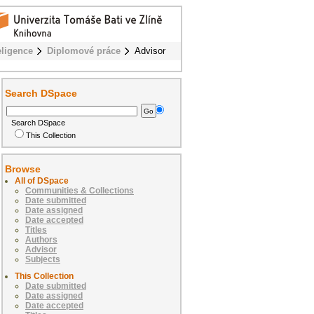
eligence
Diplomové práce
Advisor
Search DSpace
Search DSpace
This Collection
Browse
All of DSpace
Communities & Collections
Date submitted
Date assigned
Date accepted
Titles
Authors
Advisor
Subjects
This Collection
Date submitted
Date assigned
Date accepted