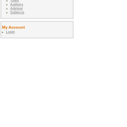
Titles
Authors
Advisor
Subjects
My Account
Login