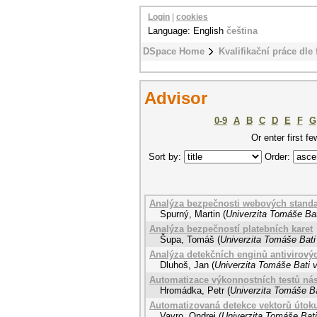
Login
|
cookies
Language: English
čeština
DSpace Home
Kvalifikační práce dle 
Advisor
0-9
A
B
C
D
E
F
G
Or enter first fe
Sort by:
Order:
Analýza bezpečnosti webových stand
Spurný, Martin
(
Univerzita Tomáše Bat
Analýza bezpečností platebních karet
Šupa, Tomáš
(
Univerzita Tomáše Bati
Analýza detekčních enginů antivirov
Dluhoš, Jan
(
Univerzita Tomáše Bati v
Automatizace výkonnostních testů ná
Hromádka, Petr
(
Univerzita Tomáše Ba
Automatizovaná detekce vektorů útok
Vavro, Ondrej
(
Univerzita Tomáše Bati