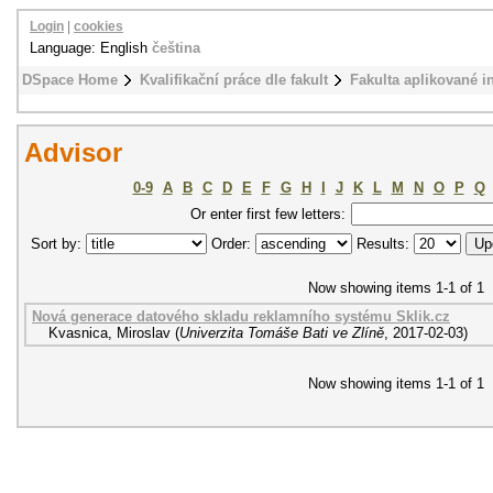
Login
|
cookies
Language: English
čeština
DSpace Home
Kvalifikační práce dle fakult
Fakulta aplikované i
Advisor
0-9
A
B
C
D
E
F
G
H
I
J
K
L
M
N
O
P
Q
Or enter first few letters:
Sort by:
Order:
Results:
Now showing items 1-1 of 1
Nová generace datového skladu reklamního systému Sklik.cz
Kvasnica, Miroslav
(
Univerzita Tomáše Bati ve Zlíně
,
2017-02-03
)
Now showing items 1-1 of 1