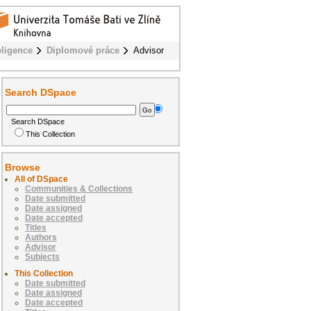
eligence
Diplomové práce
Advisor
Search DSpace
Search DSpace
This Collection
Browse
All of DSpace
Communities & Collections
Date submitted
Date assigned
Date accepted
Titles
Authors
Advisor
Subjects
This Collection
Date submitted
Date assigned
Date accepted