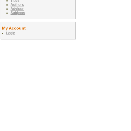
Titles
Authors
Advisor
Subjects
My Account
Login