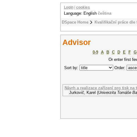
Login
|
cookies
Language: English
čeština
DSpace Home
Kvalifikační práce dle 
Advisor
0-9
A
B
C
D
E
F
G
Or enter first fe
Sort by:
Order:
Návrh a realizace zařízení pro tisk na
Jurkovič, Karel
(
Univerzita Tomáše Bat