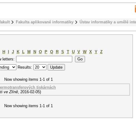
fakult
Fakulta aplikované informatiky
Ústav informatiky a umělé int
H
I
J
K
L
M
N
O
P
Q
R
S
T
U
V
W
X
Y
Z
w letters:
Results:
Now showing items 1-1 of 1
 termotransferových tiskárnách
i ve Zlíně
,
2016-02-05
)
Now showing items 1-1 of 1