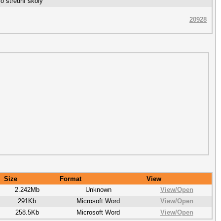
ro střední školy
20928
Size
Format
View
2.242Mb
Unknown
View/
Open
291Kb
Microsoft Word
View/
Open
258.5Kb
Microsoft Word
View/
Open