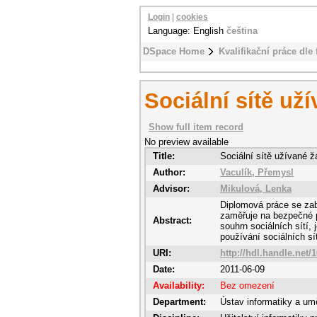
Login
|
cookies
Language: English
čeština
DSpace Home
Kvalifikační práce dle 
Sociální sítě už
Show full item record
No preview available
Title:
Sociální sítě užívané ž
Author:
Vaculík, Přemysl
Advisor:
Mikulová, Lenka
Diplomová práce se zab
zaměřuje na bezpečné p
Abstract:
souhrn sociálních sítí,
používání sociálních sít
URI:
http://hdl.handle.net/
Date:
2011-06-09
Availability:
Bez omezení
Department:
Ústav informatiky a umě