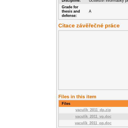
Discipline:
Učitelství informatiky p
Grade for
thesis and
A
defense:
Citace závěřečné práce
Files in this item
Files
vaculík_2011_dp.zip
vaculík_2011_vp.doc
vaculík_2011_op.doc