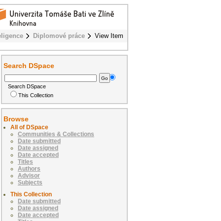
eligence
Diplomové práce
View Item
Search DSpace
Search DSpace
This Collection
Browse
All of DSpace
Communities & Collections
Date submitted
Date assigned
Date accepted
Titles
Authors
Advisor
Subjects
This Collection
Date submitted
Date assigned
Date accepted