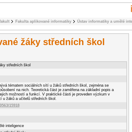
fakult
Fakulta aplikované informatiky
Ústav informatiky a umělé int
ívané žáky středních škol
áky středních škol
ývá tématem sociálních sítí u žáků středních škol, zejména se
ůsobení na nich. Teoretická část je zaměřena na základní popis a
 jejich možností a funkcí. V praktické části je proveden výzkum v
í u žáků a učitelů středních škol.
10563/15918
lé inteligence