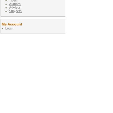
Titles
Authors
Advisor
Subjects
My Account
Login