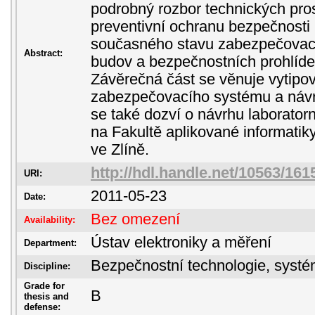
podrobný rozbor technických pro
preventivní ochranu bezpečnosti l
současného stavu zabezpečovací
Abstract:
budov a bezpečnostních prohlíde
Závěrečná část se věnuje vytipov
zabezpečovacího systému a návr
se také dozví o návrhu laboratorn
na Fakultě aplikované informatik
ve Zlíně.
http://hdl.handle.net/10563/161
URI:
2011-05-23
Date:
Bez omezení
Availability:
Ústav elektroniky a měření
Department:
Bezpečnostní technologie, sys
Discipline:
Grade for
B
thesis and
defense: