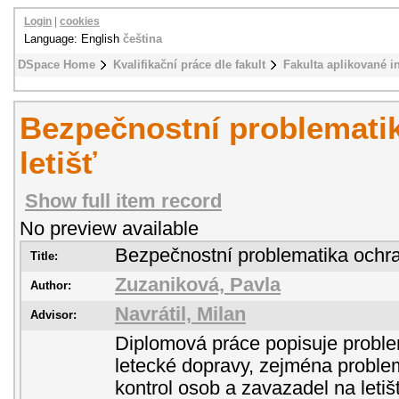
Login
|
cookies
Language: English
čeština
DSpace Home
Kvalifikační práce dle fakult
Fakulta aplikované i
Bezpečnostní problemati
letišť
Show full item record
No preview available
Bezpečnostní problematika ochran
Title:
Zuzaniková, Pavla
Author:
Navrátil, Milan
Advisor:
Diplomová práce popisuje proble
letecké dopravy, zejména proble
kontrol osob a zavazadel na letiš