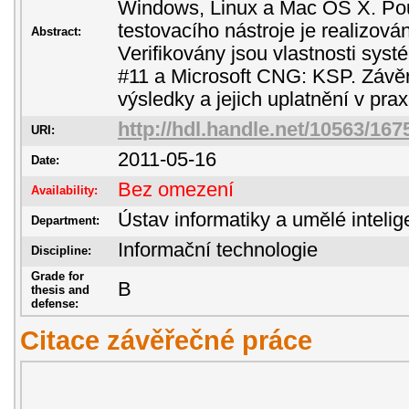
Windows, Linux a Mac OS X. Pou
testovacího nástroje je realizová
Abstract:
Verifikovány jsou vlastnosti sy
#11 a Microsoft CNG: KSP. Závěr
výsledky a jejich uplatnění v prax
http://hdl.handle.net/10563/167
URI:
2011-05-16
Date:
Bez omezení
Availability:
Ústav informatiky a umělé inteli
Department:
Informační technologie
Discipline:
Grade for
B
thesis and
defense:
Citace závěřečné práce