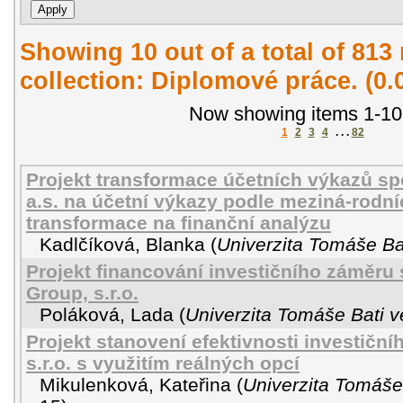
Showing 10 out of a total of 813 
collection: Diplomové práce. (0
Now showing items 1-10
1
2
3
4
. . .
82
Projekt transformace účetních výkazů spo
a.s. na účetní výkazy podle meziná-rodníc
transformace na finanční analýzu
Kadlčíková, Blanka
(
Univerzita Tomáše Bat
Projekt financování investičního záměru 
Group, s.r.o.
Poláková, Lada
(
Univerzita Tomáše Bati v
Projekt stanovení efektivnosti investičn
s.r.o. s využitím reálných opcí
Mikulenková, Kateřina
(
Univerzita Tomáše 