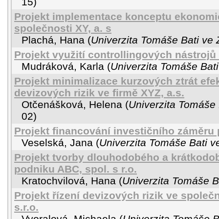
15
)
Projekt implementace konceptu ekonomi
společnosti XY, a. s
Plachá, Hana
(
Univerzita Tomáše Bati ve 
Projekt využití controllingových nástrojů
Mudráková, Karla
(
Univerzita Tomáše Bati
Projekt minimalizace kurzových ztrát efe
devizových rizik ve firmě XYZ, a.s.
Otčenášková, Helena
(
Univerzita Tomáše 
02
)
Projekt financování investičního záměru
Veselská, Jana
(
Univerzita Tomáše Bati v
Projekt tvorby dlouhodobého a krátkodo
podniku ABC, spol. s r.o.
Kratochvilová, Hana
(
Univerzita Tomáše Ba
Projekt řízení devizových rizik ve společn
s.r.o.
Vyoralová, Michaela
(
Univerzita Tomáše Ba