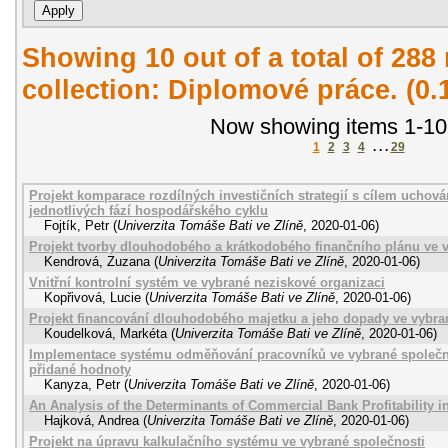
Showing 10 out of a total of 288 
collection: Diplomové práce. (0
Now showing items 1-10
1
2
3
4
. . .
29
Projekt komparace rozdílných investičních strategií s cílem ucho
jednotlivých fází hospodářského cyklu
Fojtík, Petr
(
Univerzita Tomáše Bati ve Zlíně
,
2020-01-06
)
Projekt tvorby dlouhodobého a krátkodobého finančního plánu ve 
Kendrová, Zuzana
(
Univerzita Tomáše Bati ve Zlíně
,
2020-01-06
)
Vnitřní kontrolní systém ve vybrané neziskové organizaci
Kopřivová, Lucie
(
Univerzita Tomáše Bati ve Zlíně
,
2020-01-06
)
Projekt financování dlouhodobého majetku a jeho dopady ve vybra
Koudelková, Markéta
(
Univerzita Tomáše Bati ve Zlíně
,
2020-01-06
)
Implementace systému odměňování pracovníků ve vybrané společn
přidané hodnoty
Kanyza, Petr
(
Univerzita Tomáše Bati ve Zlíně
,
2020-01-06
)
An Analysis of the Determinants of Commercial Bank Profitability i
Hajková, Andrea
(
Univerzita Tomáše Bati ve Zlíně
,
2020-01-06
)
Projekt na úpravu kalkulačního systému ve vybrané společnosti