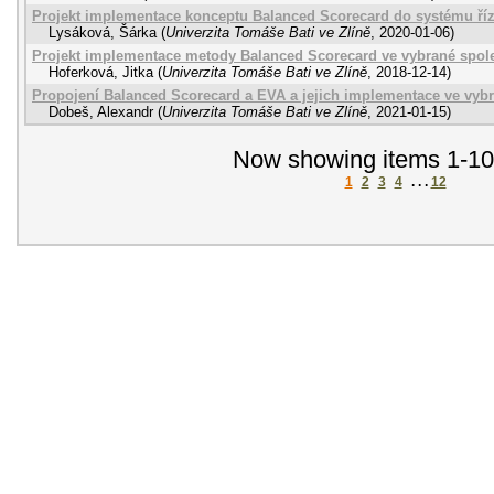
Projekt implementace konceptu Balanced Scorecard do systému říz
Lysáková, Šárka
(
Univerzita Tomáše Bati ve Zlíně
,
2020-01-06
)
Projekt implementace metody Balanced Scorecard ve vybrané spol
Hoferková, Jitka
(
Univerzita Tomáše Bati ve Zlíně
,
2018-12-14
)
Propojení Balanced Scorecard a EVA a jejich implementace ve vybr
Dobeš, Alexandr
(
Univerzita Tomáše Bati ve Zlíně
,
2021-01-15
)
Now showing items 1-10
1
2
3
4
. . .
12