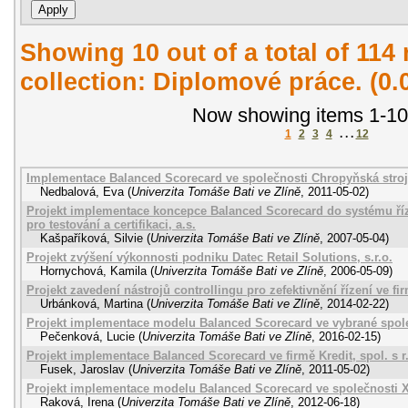
Showing 10 out of a total of 114 
collection: Diplomové práce. (0
Now showing items 1-10
1
2
3
4
. . .
12
Implementace Balanced Scorecard ve společnosti Chropyňská strojí
Nedbalová, Eva
(
Univerzita Tomáše Bati ve Zlíně
,
2011-05-02
)
Projekt implementace koncepce Balanced Scorecard do systému řízen
pro testování a certifikaci, a.s.
Kašpaříková, Silvie
(
Univerzita Tomáše Bati ve Zlíně
,
2007-05-04
)
Projekt zvýšení výkonnosti podniku Datec Retail Solutions, s.r.o.
Hornychová, Kamila
(
Univerzita Tomáše Bati ve Zlíně
,
2006-05-09
)
Projekt zavedení nástrojů controllingu pro zefektivnění řízení ve fi
Urbánková, Martina
(
Univerzita Tomáše Bati ve Zlíně
,
2014-02-22
)
Projekt implementace modelu Balanced Scorecard ve vybrané spol
Pečenková, Lucie
(
Univerzita Tomáše Bati ve Zlíně
,
2016-02-15
)
Projekt implementace Balanced Scorecard ve firmě Kredit, spol. s r.
Fusek, Jaroslav
(
Univerzita Tomáše Bati ve Zlíně
,
2011-05-02
)
Projekt implementace modelu Balanced Scorecard ve společnosti X
Raková, Irena
(
Univerzita Tomáše Bati ve Zlíně
,
2012-06-18
)