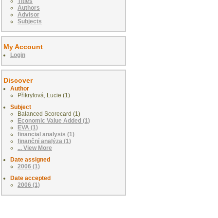
Titles
Authors
Advisor
Subjects
My Account
Login
Discover
Author
Přikrylová, Lucie (1)
Subject
Balanced Scorecard (1)
Economic Value Added (1)
EVA (1)
financial analysis (1)
finanční analýza (1)
... View More
Date assigned
2006 (1)
Date accepted
2006 (1)