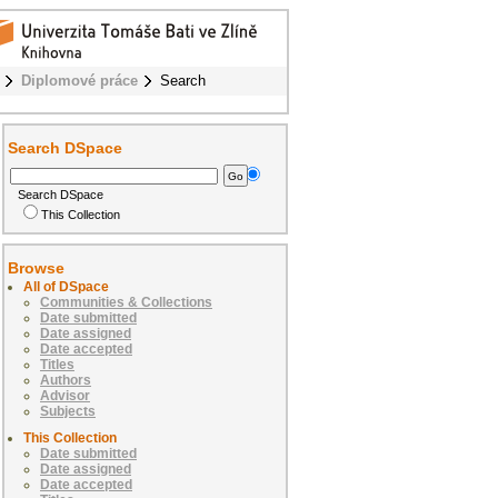
Diplomové práce
Search
Search DSpace
Search DSpace
This Collection
Browse
All of DSpace
Communities & Collections
Date submitted
Date assigned
Date accepted
Titles
Authors
Advisor
Subjects
This Collection
Date submitted
Date assigned
Date accepted