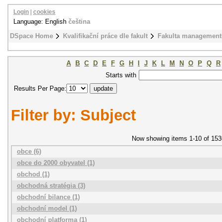
Login
|
cookies
Language: English
čeština
DSpace Home
Kvalifikační práce dle fakult
Fakulta management
A
B
C
D
E
F
G
H
I
J
K
L
M
N
O
P
Q
R
Starts with
Results Per Page:
Filter by: Subject
Now showing items 1-10 of 153
obce (6)
obce do 2000 obyvatel (1)
obchod (1)
obchodná stratégia (3)
obchodní bilance (1)
obchodní model (1)
obchodní platforma (1)