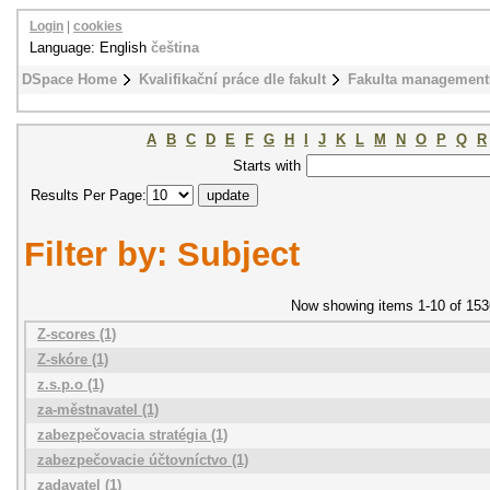
Login
|
cookies
Language: English
čeština
DSpace Home
Kvalifikační práce dle fakult
Fakulta management
A
B
C
D
E
F
G
H
I
J
K
L
M
N
O
P
Q
R
Starts with
Results Per Page:
Filter by: Subject
Now showing items 1-10 of 153
Z-scores (1)
Z-skóre (1)
z.s.p.o (1)
za-městnavatel (1)
zabezpečovacia stratégia (1)
zabezpečovacie účtovníctvo (1)
zadavatel (1)