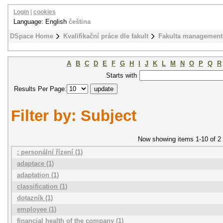
Login
|
cookies
Language: English
čeština
DSpace Home
Kvalifikační práce dle fakult
Fakulta management
A
B
C
D
E
F
G
H
I
J
K
L
M
N
O
P
Q
R
Starts with
Results Per Page:
Filter by: Subject
Now showing items 1-10 of 2
: personální řízení (1)
adaptace (1)
adaptation (1)
classification (1)
dotazník (1)
employee (1)
financial health of the company (1)