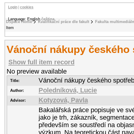
Login
|
cookies
Language: English
čeština
DSpace Home
Kvalifikační práce dle fakult
Fakulta multimediál
Item
Vánoční nákupy českého s
Show full item record
No preview available
Vánoční nákupy českého spotřeb
Title:
Poledníková, Lucie
Author:
Kotyzová, Pavla
Advisor:
Bakalářská práce popisuje ve své
jako je trh, zákazník, segmentace
především se soustředí na objas
výzkum. Na teoretickou část nava