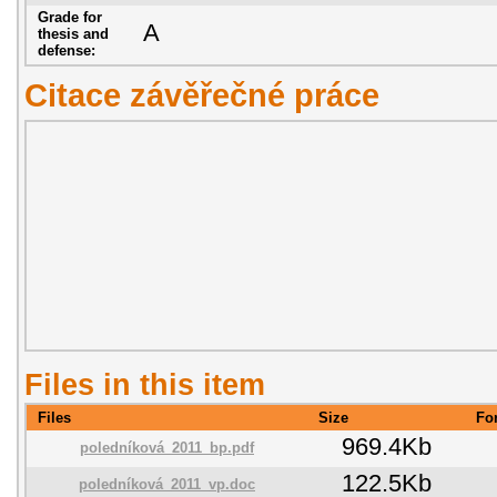
Grade for
A
thesis and
defense:
Citace závěřečné práce
Files in this item
Files
Size
Fo
969.4Kb
poledníková_2011_bp.pdf
122.5Kb
poledníková_2011_vp.doc