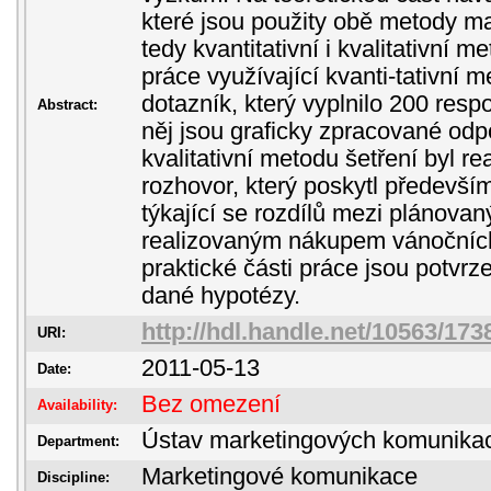
které jsou použity obě metody 
tedy kvantitativní i kvalitativní m
práce využívající kvanti-tativní m
dotazník, který vyplnilo 200 res
Abstract:
něj jsou graficky zpracované odpo
kvalitativní metodu šetření byl r
rozhovor, který poskytl předevší
týkající se rozdílů mezi plánov
realizovaným nákupem vánočních
praktické části práce jsou potvr
dané hypotézy.
http://hdl.handle.net/10563/173
URI:
2011-05-13
Date:
Bez omezení
Availability:
Ústav marketingových komunika
Department:
Marketingové komunikace
Discipline: