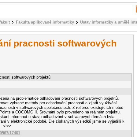
fakult
Fakulta aplikované informatiky
Ústav informatiky a umělé int
ní pracnosti softwarových
nosti softwarových projektů
ožena na problematice odhadování pracnosti softwarových projektů.
zovat vybrané metody pro odhadování pracnosti a zjistit využívání
racnosti v softwarových společnostech. Z rešerše existujících metod
Points a COCOMO II. Srovnání bylo provedeno na reálném projektu.
skání informací o stavu odhadování v softwarových firmách byla
ání v elektronické podobě. Dle získaných výsledků jsme se vyjádřili k
. <br>
10563/17461