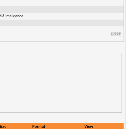
lé inteligence
20669
Size
Format
View