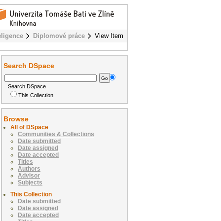
eligence
Diplomové práce
View Item
Search DSpace
Search DSpace
This Collection
Browse
All of DSpace
Communities & Collections
Date submitted
Date assigned
Date accepted
Titles
Authors
Advisor
Subjects
This Collection
Date submitted
Date assigned
Date accepted