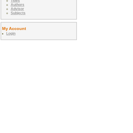
Titles
Authors
Advisor
Subjects
My Account
Login