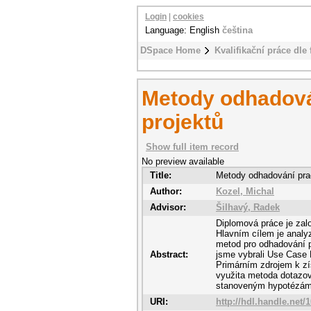
Login
|
cookies
Language: English
čeština
DSpace Home
Kvalifikační práce dle 
Metody odhadová
projektů
Show full item record
No preview available
Title:
Metody odhadování prac
Author:
Kozel, Michal
Advisor:
Šilhavý, Radek
Diplomová práce je zal
Hlavním cílem je analy
metod pro odhadování p
Abstract:
jsme vybrali Use Case 
Primárním zdrojem k zí
využita metoda dotazov
stanoveným hypotézám
URI:
http://hdl.handle.net/