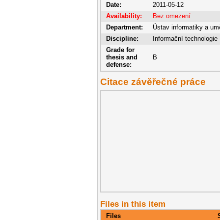
Date:
2011-05-12
Availability:
Bez omezení
Department:
Ústav informatiky a umě
Discipline:
Informační technologie
Grade for
thesis and
B
defense:
Citace závěřečné práce
Files in this item
Files