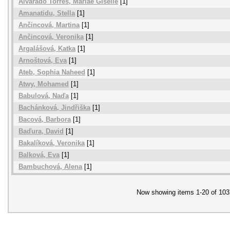
Alvarado Torres, Mariae Giselle
[1]
Amanatidu, Stella
[1]
Ančincová, Martina
[1]
Ančincová, Veronika
[1]
Argalášová, Katka
[1]
Arnoštová, Eva
[1]
Ateb, Sophia Naheed
[1]
Atwy, Mohamed
[1]
Babulová, Naďa
[1]
Bachánková, Jindřiška
[1]
Bacová, Barbora
[1]
Baďura, David
[1]
Bakalíková, Veronika
[1]
Balková, Eva
[1]
Bambuchová, Alena
[1]
Now showing items 1-20 of 103