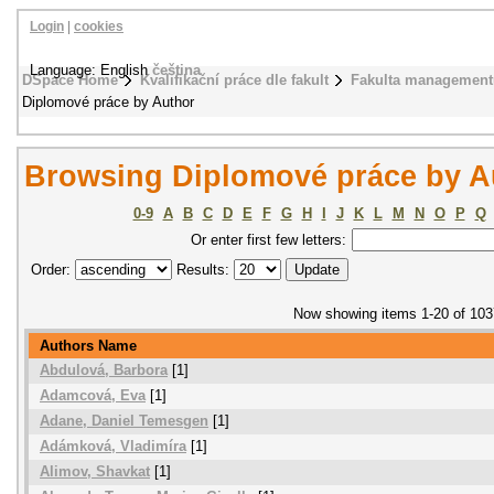
Login
|
cookies
Language: English
čeština
DSpace Home
Kvalifikační práce dle fakult
Fakulta management
Diplomové práce by Author
Browsing Diplomové práce by A
0-9
A
B
C
D
E
F
G
H
I
J
K
L
M
N
O
P
Q
Or enter first few letters:
Order:
Results:
Now showing items 1-20 of 103
Authors Name
Abdulová, Barbora
[1]
Adamcová, Eva
[1]
Adane, Daniel Temesgen
[1]
Adámková, Vladimíra
[1]
Alimov, Shavkat
[1]