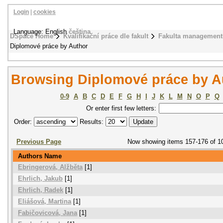
Login
|
cookies
Language: English
čeština
DSpace Home
Kvalifikační práce dle fakult
Fakulta management
Diplomové práce by Author
Browsing Diplomové práce by A
0-9
A
B
C
D
E
F
G
H
I
J
K
L
M
N
O
P
Q
Or enter first few letters:
Order:
Results:
Previous Page
Now showing items 157-176 of 1
Authors Name
Ebringerová, Alžběta
[1]
Ehrlich, Jakub
[1]
Ehrlich, Radek
[1]
Eliášová, Martina
[1]
Fabičovicová, Jana
[1]