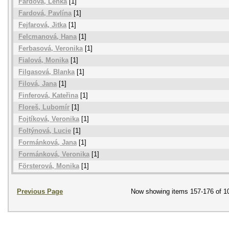
Fardová, Lenka
[1]
Fardová, Pavlína
[1]
Fejfarová, Jitka
[1]
Felcmanová, Hana
[1]
Ferbasová, Veronika
[1]
Fialová, Monika
[1]
Filgasová, Blanka
[1]
Filová, Jana
[1]
Finferová, Kateřina
[1]
Floreš, Lubomír
[1]
Fojtíková, Veronika
[1]
Foltýnová, Lucie
[1]
Formánková, Jana
[1]
Formánková, Veronika
[1]
Försterová, Monika
[1]
Previous Page
Now showing items 157-176 of 1