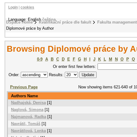
Login
|
cookies
Language: English
čeština
DSpace Home
Kvalifikační práce dle fakult
Fakulta management
Diplomové práce by Author
Browsing Diplomové práce by A
0-9
A
B
C
D
E
F
G
H
I
J
K
L
M
N
O
P
Q
Or enter first few letters:
Order:
Results:
Previous Page
Now showing items 621-640 of 1
Authors Name
Nadhajská, Denisa
[1]
Naglová, Simona
[1]
Najmanová, Radka
[1]
Navrátil, Tomáš
[1]
Navrátilová, Lenka
[1]