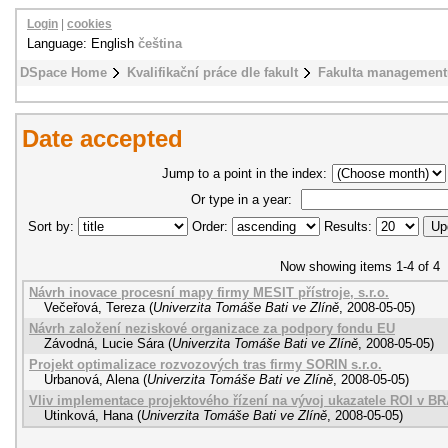
Login
|
cookies
Language: English
čeština
DSpace Home
Kvalifikační práce dle fakult
Fakulta management
Date accepted
Jump to a point in the index:
Or type in a year:
Sort by:
Order:
Results:
Now showing items 1-4 of 4
Návrh inovace procesní mapy firmy MESIT přístroje, s.r.o.
Večeřová, Tereza
(
Univerzita Tomáše Bati ve Zlíně
,
2008-05-05
)
Návrh založení neziskové organizace za podpory fondu EU
Závodná, Lucie Sára
(
Univerzita Tomáše Bati ve Zlíně
,
2008-05-05
)
Projekt optimalizace rozvozových tras firmy SORIN s.r.o.
Urbanová, Alena
(
Univerzita Tomáše Bati ve Zlíně
,
2008-05-05
)
Vliv implementace projektového řízení na vývoj ukazatele ROI v 
Utinková, Hana
(
Univerzita Tomáše Bati ve Zlíně
,
2008-05-05
)