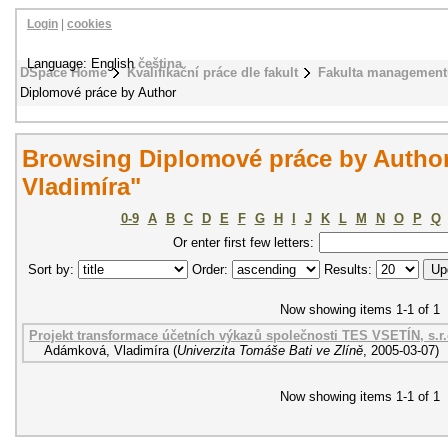
Login
|
cookies
Language: English
čeština
DSpace Home
Kvalifikační práce dle fakult
Fakulta management
Diplomové práce by Author
Browsing Diplomové práce by Autho
Vladimíra"
0-9
A
B
C
D
E
F
G
H
I
J
K
L
M
N
O
P
Q
Or enter first few letters:
Sort by:
Order:
Results:
Now showing items 1-1 of 1
Projekt transformace účetních výkazů společnosti TES VSETÍN, s.r.
Adámková, Vladimíra
(
Univerzita Tomáše Bati ve Zlíně
,
2005-03-07
)
Now showing items 1-1 of 1