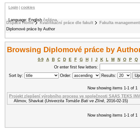
Login
|
cookies
Language: English
čeština
DSpace Home
Kvalifikační práce dle fakult
Fakulta management
Diplomové práce by Author
Browsing Diplomové práce by Author
0-9
A
B
C
D
E
F
G
H
I
J
K
L
M
N
O
P
Q
Or enter first few letters:
Sort by:
Order:
Results:
Now showing items 1-1 of 1
Projekt zlepšení výrobního procesu ve společnosti SAAS TEKS IN
Alimov, Shavkat
(
Univerzita Tomáše Bati ve Zlíně
,
2016-02-15
)
Now showing items 1-1 of 1