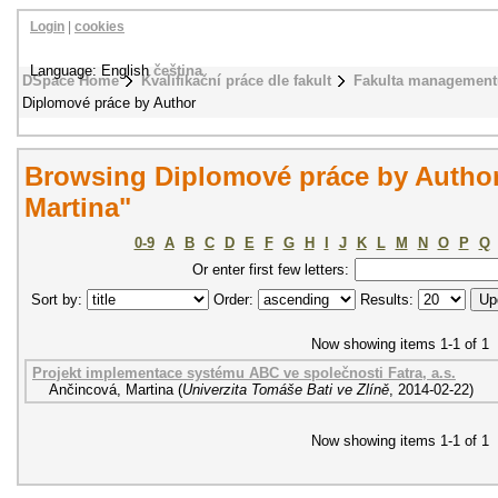
Login
|
cookies
Language: English
čeština
DSpace Home
Kvalifikační práce dle fakult
Fakulta management
Diplomové práce by Author
Browsing Diplomové práce by Author
Martina"
0-9
A
B
C
D
E
F
G
H
I
J
K
L
M
N
O
P
Q
Or enter first few letters:
Sort by:
Order:
Results:
Now showing items 1-1 of 1
Projekt implementace systému ABC ve společnosti Fatra, a.s.
Ančincová, Martina
(
Univerzita Tomáše Bati ve Zlíně
,
2014-02-22
)
Now showing items 1-1 of 1