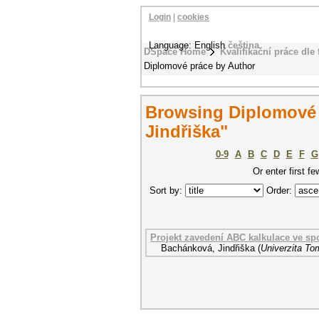
Login
|
cookies
Language: English
čeština
DSpace Home
Kvalifikační práce dle 
Diplomové práce by Author
Browsing Diplomové 
Jindřiška"
0-9
A
B
C
D
E
F
G
Or enter first fe
Sort by:
Order:
Projekt zavedení ABC kalkulace ve spo
Bachánková, Jindřiška
(
Univerzita To