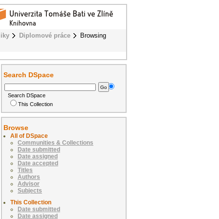
iky
Diplomové práce
Browsing
Search DSpace
Search DSpace
This Collection
Browse
All of DSpace
Communities & Collections
Date submitted
Date assigned
Date accepted
Titles
Authors
Advisor
Subjects
This Collection
Date submitted
Date assigned