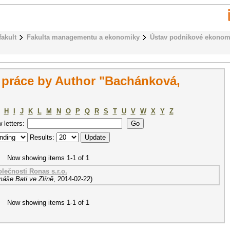
fakult
Fakulta managementu a ekonomiky
Ústav podnikové ekonom
práce by Author "Bachánková,
H
I
J
K
L
M
N
O
P
Q
R
S
T
U
V
W
X
Y
Z
w letters:
Results:
Now showing items 1-1 of 1
lečnosti Ronas s.r.o.
máše Bati ve Zlíně
,
2014-02-22
)
Now showing items 1-1 of 1